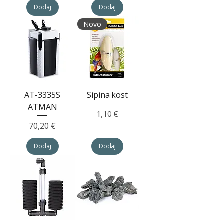
Dodaj
Dodaj
Novo
AT-3335S
Sipina kost
ATMAN
Cijena
1,10 €
Cijena
70,20 €
Dodaj
Dodaj