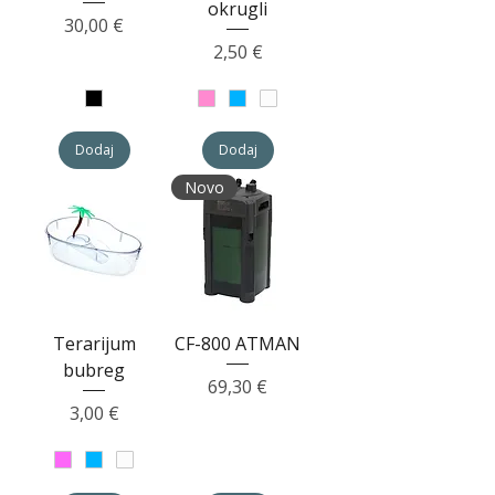
okrugli
Cijena
30,00 €
Cijena
2,50 €
Dodaj
Dodaj
Novo
Terarijum
CF-800 ATMAN
bubreg
Cijena
69,30 €
Cijena
3,00 €