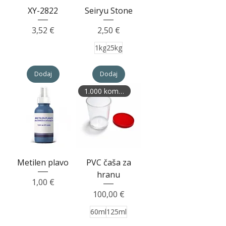
XY-2822
Seiryu Stone
Cijena
Cijena
3,52 €
2,50 €
1kg
25kg
Dodaj
Dodaj
1.000 komada
Metilen plavo
PVC čaša za
hranu
Cijena
1,00 €
Cijena
100,00 €
60ml
125ml