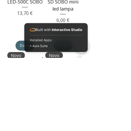
LED-500C SOBO
SD SOBO mini
led lampa
Cijena
13,70 €
Cijena
6,00 €
Built with
Interactive Studio
4W
9W
Installed Apps:
Dodaj
Dodaj
• Aura Suite
Novo
Novo
Brisač algi sa
Prelivna cev L55
sunđerom i
Cijena
2,30 €
strugačem
Cijena
2,00 €