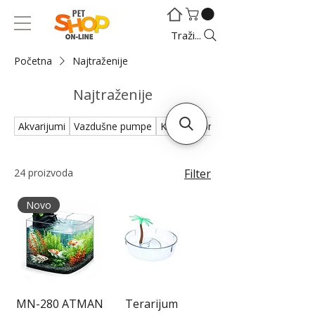
©
©
Traži...
Početna
Najtraženije
Najtraženije
Akvarijumi
Vazdušne pumpe
Kompresori
Filteri - Kanisteri
24 proizvoda
Filter
Novo
MN-280 ATMAN
Terarijum