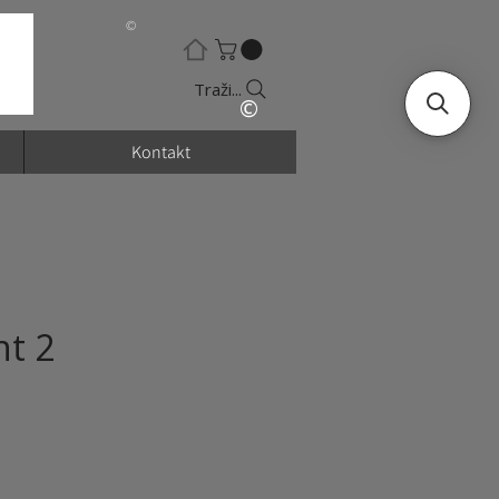
©
Traži...
©
Kontakt
t 2
na