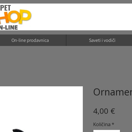
On-line prodavnica
Saveti i vodiči
Ornamen
Cije
4,00 €
Količina
*