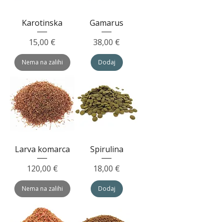
Karotinska
Gamarus
Cijena
Cijena
15,00 €
38,00 €
Nema na zalihi
Dodaj
Larva komarca
Spirulina
Cijena
Cijena
120,00 €
18,00 €
Nema na zalihi
Dodaj