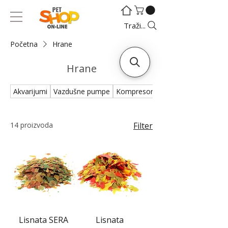
©
©
Traži...
Početna
Hrane
Hrane
Akvarijumi
Vazdušne pumpe
Kompresori
Filteri - Kanisteri
14 proizvoda
Filter
Lisnata SERA
Lisnata