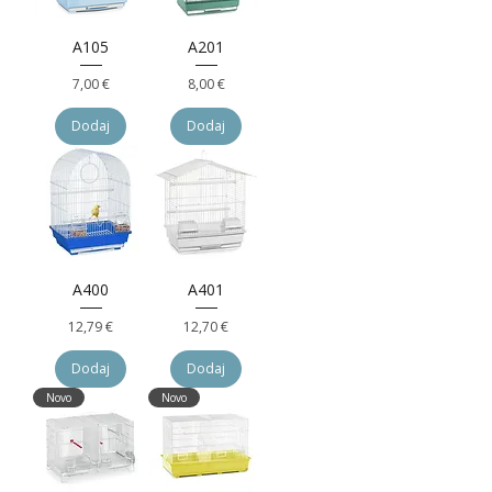
A105
A201
Cijena
Cijena
7,00 €
8,00 €
Dodaj
Dodaj
A400
A401
Cijena
Cijena
12,79 €
12,70 €
Dodaj
Dodaj
Novo
Novo