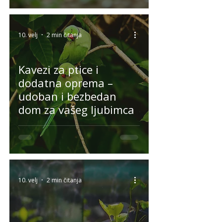
10. velj
2 min čitanja
Kavezi za ptice i
dodatna oprema –
udoban i bezbedan
dom za vašeg ljubimca
10. velj
2 min čitanja