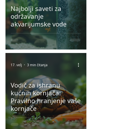
Najbolji saveti za
održavanje
akvarijumske vode
17. velj
3 min čitanja
Vodič za ishranu
kućnih kornjača:
Pravilno hranjenje vaše
kornjače