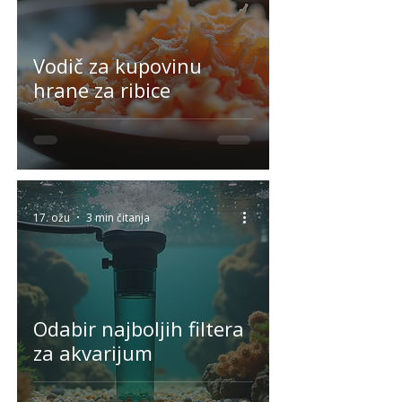
Vodič za kupovinu
hrane za ribice
17. ožu
3 min čitanja
Odabir najboljih filtera
za akvarijum