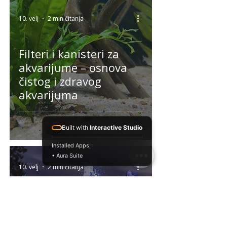
10. velj
2 min čitanja
Filteri i kanisteri za
akvarijume – osnova
čistog i zdravog
akvarijuma
Built with
Interactive Studio
Installed Apps:
• Aura Suite
10. velj
2 min čitanja
Potapajuće pumpe za
akvarijume i fontane –