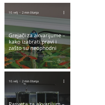
10. velj
2 min čitanja
Grejači za akvarijume –
kako izabrati pravi i
zašto su neophodni
10. velj
2 min čitanja
Rasveta za akvarijum –