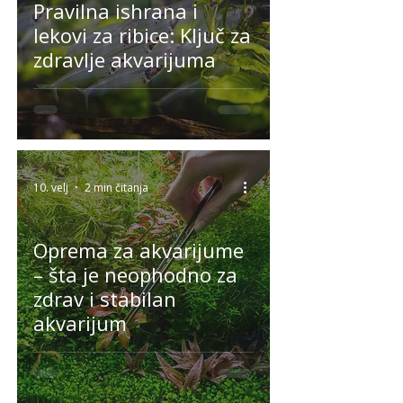
Pravilna ishrana i
lekovi za ribice: Ključ za
zdravlje akvarijuma
10. velj
2 min čitanja
Oprema za akvarijume
– šta je neophodno za
zdrav i stabilan
akvarijum