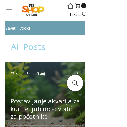
©
©
Traži...
Saveti i vodiči
All Posts
27. srp
3 min čitanja
Postavljanje akvarija za
kućne ljubimce: vodič
za početnike