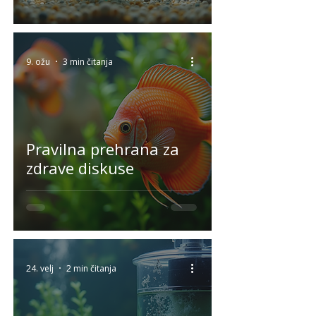
9. ožu
3 min čitanja
Pravilna prehrana za
zdrave diskuse
24. velj
2 min čitanja