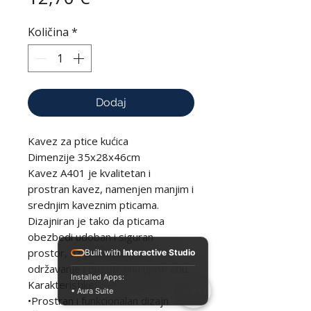
Količina
*
Dodaj
Kavez za ptice kućica
Dimenzije 35x28x46cm
Kavez A401 je kvalitetan i
prostran kavez, namenjen manjim i
srednjim kaveznim pticama.
Dizajniran je tako da pticama
obezbedi udoban i siguran
prostor, uz jednostavno
Built with
Interactive Studio
održavanje i dugotrajnu upotrebu.
Installed Apps:
Karakteristike:
• Aura Suite
•Prostran i funkcionalan dizajn