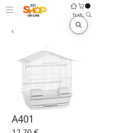
©
©
Traži...
A401
Cijena
12,70 €