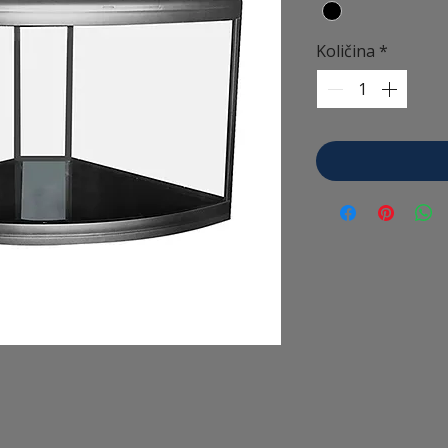
Količina
*