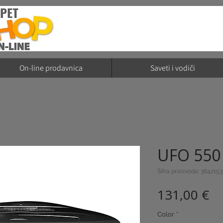
On-line prodavnica
Saveti i vodiči
UFO 550
Šifra proizvoda: 364215
Ci
131,00 €
Color
*