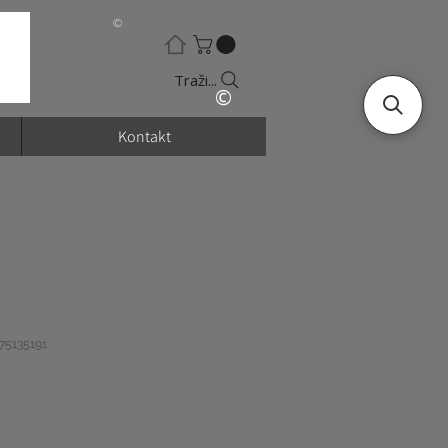
©
Traži...
©
Kontakt
375135191
jena