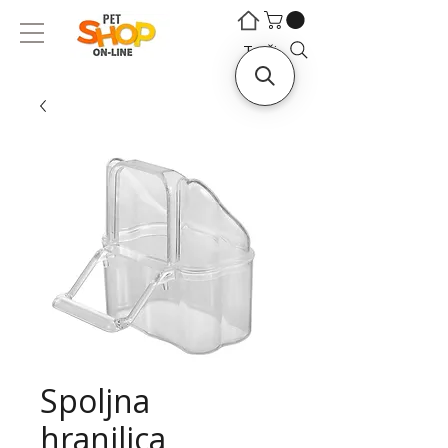
©
©
Traži...
Spoljna
hranilica