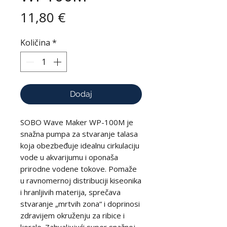
Cijena
11,80 €
Količina
*
Dodaj
SOBO Wave Maker WP-100M je
snažna pumpa za stvaranje talasa
koja obezbeđuje idealnu cirkulaciju
vode u akvarijumu i oponaša
prirodne vodene tokove. Pomaže
u ravnomernoj distribuciji kiseonika
i hranljivih materija, sprečava
stvaranje „mrtvih zona“ i doprinosi
zdravijem okruženju za ribice i