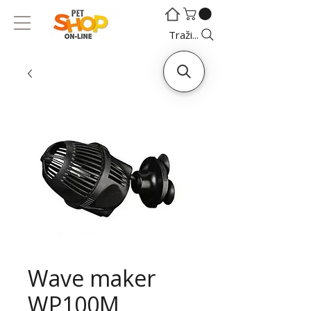
©
©
Traži...
Wave maker
WP100M