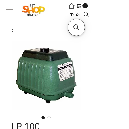
©
©
Traži...
LP 100