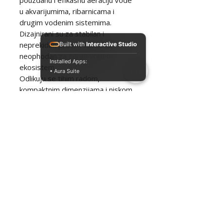
pouzdanu i efikasnu aeraciju vode
u akvarijumima, ribarnicama i
drugim vodenim sistemima.
Dizajnirani su za stabilan i
neprekidan protok vazduha,
Built with
Interactive Studio
neophodan za zdrav vodeni
Installed Apps:
ekosistem.
• Aura Suite
Odlikuju se tihim radom,
kompaktnim dimenzijama i niskom
potrošnjom energije, uz
jednostavnu instalaciju i lako
održavanje. Kompatibilni su sa
aeracionim kamenjem,
raspršivačima i sličnim dodacima, a
dostupni su u više modela za
različite zapremine vode.
Prednosti:
Stabilna i snažna aeracija
Tih i pouzdan rad