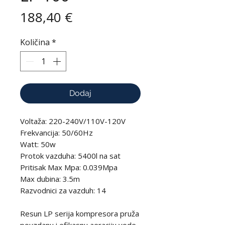
Cijena
188,40 €
Količina
*
Dodaj
Voltaža: 220-240V/110V-120V
Frekvancija: 50/60Hz
Watt: 50w
Protok vazduha: 5400l na sat
Pritisak Max Mpa: 0.039Mpa
Max dubina: 3.5m
Razvodnici za vazduh: 14
Resun LP serija kompresora pruža