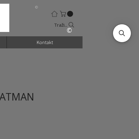
©
Traži...
©
Kontakt
 ATMAN
ena