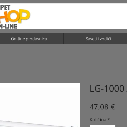
On-line prodavnica
Saveti i vodiči
LG-1000
Cij
47,08 €
Količina
*