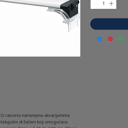
LED rasveta namenjena akvarijumima
 štelujućim držačem koji omogućava