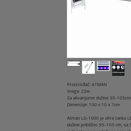
Proizvođač: ATMAN
Snaga: 22w
Za akvarijume dužine 95-105cm
Dimenzije: 100 x 10 x 7cm
Atman LG-1000 je ultra tanka 
dužine približno 95–105 cm, sa