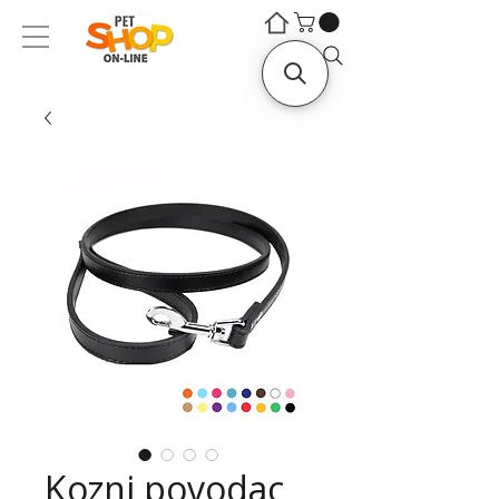
©
©
Traži...
Kozni povodac