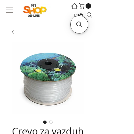
©
©
Traži...
Crevo za vazduh