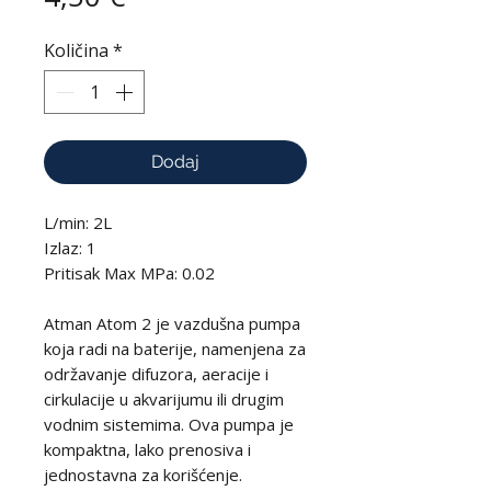
Količina
*
Dodaj
L/min: 2L
Izlaz: 1
Pritisak Max MPa: 0.02
Atman Atom 2 je vazdušna pumpa
koja radi na baterije, namenjena za
održavanje difuzora, aeracije i
cirkulacije u akvarijumu ili drugim
vodnim sistemima. Ova pumpa je
kompaktna, lako prenosiva i
jednostavna za korišćenje.