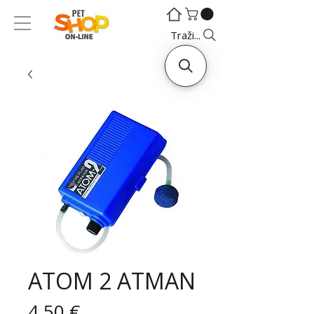
©
©
Traži...
ATOM 2 ATMAN
Cijena
4,50 €