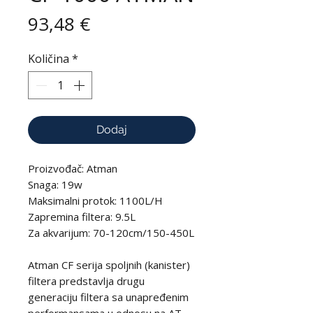
Cijena
93,48 €
Količina
*
Dodaj
Proizvođač: Atman
Snaga: 19w
Maksimalni protok: 1100L/H
Zapremina filtera: 9.5L
Za akvarijum: 70-120cm/150-450L
Atman CF serija spoljnih (kanister)
filtera predstavlja drugu
generaciju filtera sa unapređenim