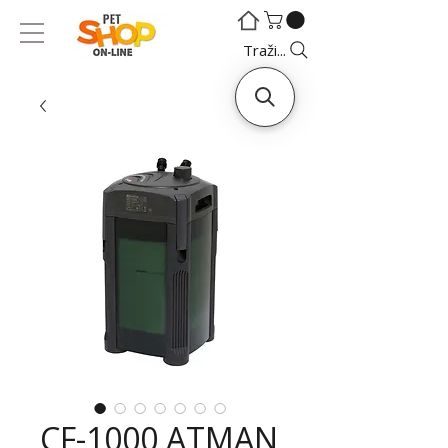
©
©
Traži...
CF-1000 ATMAN