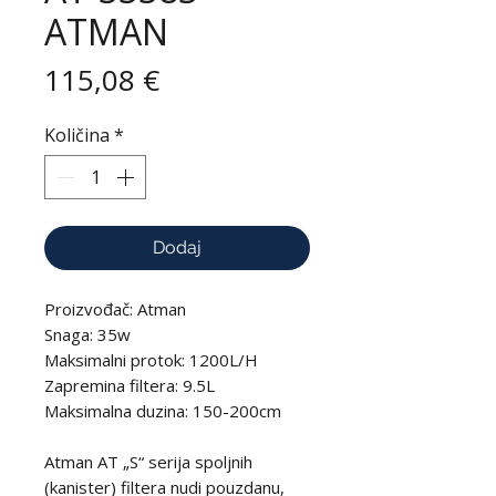
ATMAN
Cijena
115,08 €
Količina
*
Dodaj
Proizvođač: Atman
Snaga: 35w
Maksimalni protok: 1200L/H
Zapremina filtera: 9.5L
Maksimalna duzina: 150-200cm
Atman AT „S“ serija spoljnih
(kanister) filtera nudi pouzdanu,