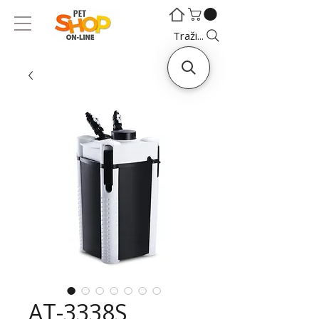
©
©
Traži...
AT-3338S