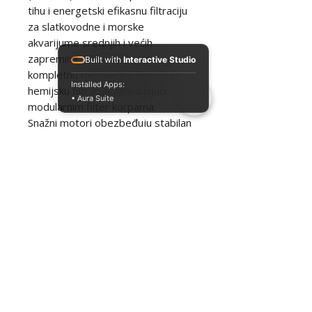
tihu i energetski efikasnu filtraciju
za slatkovodne i morske
akvarijume srednjih i većih
zapremina. Filteri omogućavaju
Built with
Interactive Studio
kompletnu mehaničku, biološku i
Installed Apps:
hemijsku filtraciju zahvaljujući
• Aura Suite
modularnim filter korpama.
Snažni motori obezbeđuju stabilan
protok uz nizak nivo buke i malu
potrošnju energije. Filteri su
izrađeni od kvalitetne plastike i
opremljeni quick-disconnect
sistemom sa ventilima, što
omogućava lako i bezbedno
održavanje bez curenja vode.
Zahvaljujući jednostavnoj montaži,
tihom radu i pouzdanosti, AT S
serija je odličan izbor za početnike
i iskusne akvariste.