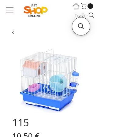
©
©
Traži...
115
Cijena
10,50 €