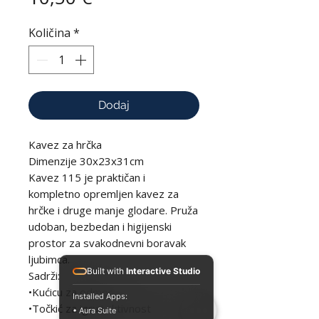
Količina
*
Dodaj
Kavez za hrčka
Dimenzije 30x23x31cm
Kavez 115 je praktičan i
kompletno opremljen kavez za
hrčke i druge manje glodare. Pruža
udoban, bezbedan i higijenski
prostor za svakodnevni boravak
ljubimca.
Built with
Interactive Studio
Sadrži:
•Kućicu za odmor
Installed Apps:
•Točkić za igru i aktivnost
• Aura Suite