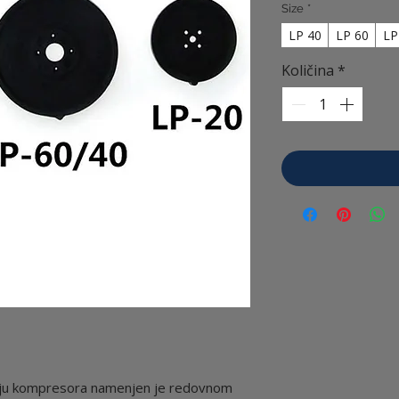
Size
*
LP 40
LP 60
LP
Količina
*
riju kompresora namenjen je redovnom