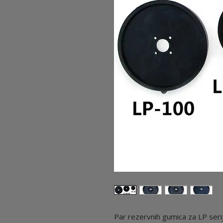
Par rezervnih gumica za LP se