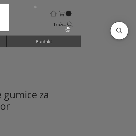
©
Traži...
©
Kontakt
 gumice za
or
ena