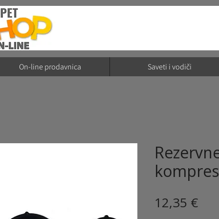
On-line prodavnica
Saveti i vodiči
Rezervne
kompres
Cij
12,35 €